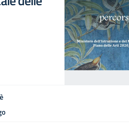
le delle
'è
go