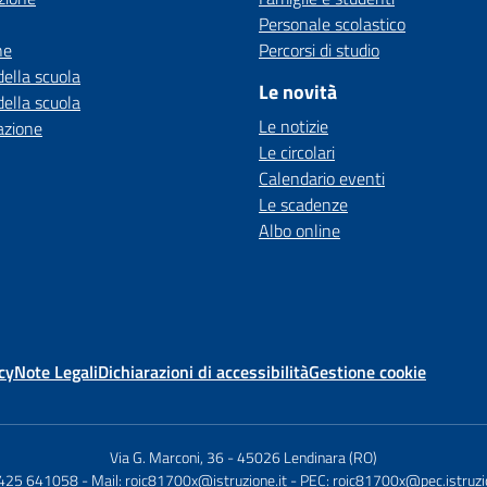
Personale scolastico
ne
Percorsi di studio
della scuola
Le novità
della scuola
Le notizie
azione
Le circolari
Calendario eventi
Le scadenze
Albo online
cy
Note Legali
Dichiarazioni di accessibilità
Gestione cookie
Via G. Marconi, 36
-
45026 Lendinara (RO)
0425 641058
- Mail:
roic81700x@istruzione.it
- PEC:
roic81700x@pec.istruzio