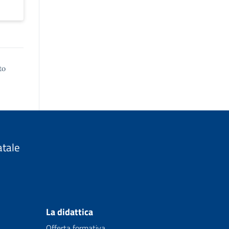
to
atale
La didattica
Offerta formativa