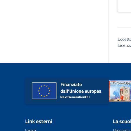
Eccetto
Licenz
Link esterni
La scuo
Indire
Presenta