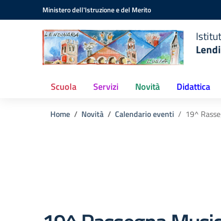
Istituto
Vai ai contenuti
Vai al menu di navigazione
Vai al footer
Ministero dell'Istruzione e del Merito
Comprensivo
Statale
Istit
Lendinara
Lendi
(RO)
Scuola
Servizi
Novità
Didattica
Home
Novità
Calendario eventi
19^ Rasseg