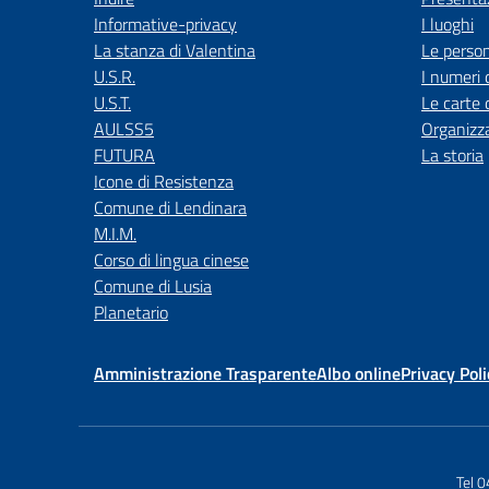
Informative-privacy
I luoghi
La stanza di Valentina
Le perso
U.S.R.
I numeri 
U.S.T.
Le carte 
AULSS5
Organizz
FUTURA
La storia
Icone di Resistenza
Comune di Lendinara
M.I.M.
Corso di lingua cinese
Comune di Lusia
Planetario
Amministrazione Trasparente
Albo online
Privacy Poli
Tel 