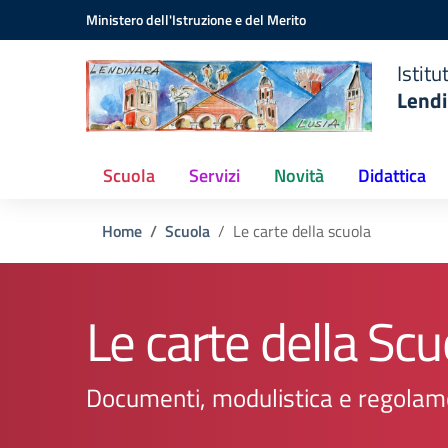
Istituto
Vai ai contenuti
Vai al menu di navigazione
Vai al footer
Ministero dell'Istruzione e del Merito
Comprensivo
Statale
Istit
Lendinara
Lendi
(RO)
Scuola
Servizi
Novità
Didattica
Home
Scuola
Le carte della scuola
Le carte della Scu
Documenti, modulistica e regolam