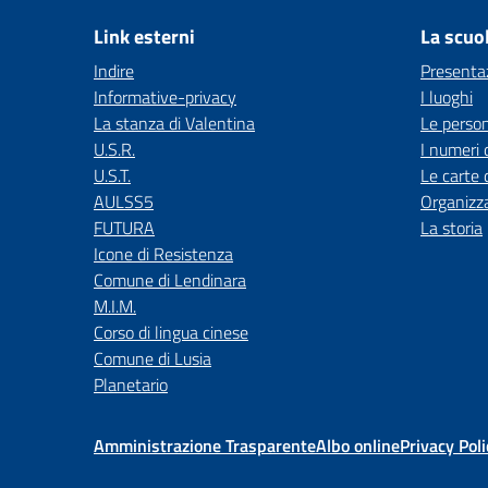
Link esterni
La scuo
Indire
Presenta
Informative-privacy
I luoghi
La stanza di Valentina
Le perso
U.S.R.
I numeri 
U.S.T.
Le carte 
AULSS5
Organizz
FUTURA
La storia
Icone di Resistenza
Comune di Lendinara
M.I.M.
Corso di lingua cinese
Comune di Lusia
Planetario
Amministrazione Trasparente
Albo online
Privacy Poli