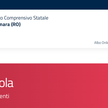
uto Comprensivo Statale
nara (RO)
Albo Onl
ola
enti