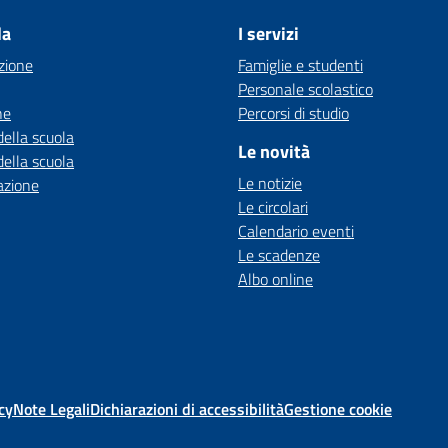
la
I servizi
zione
Famiglie e studenti
Personale scolastico
ne
Percorsi di studio
della scuola
Le novità
della scuola
Le notizie
azione
Le circolari
Calendario eventi
Le scadenze
Albo online
cy
Note Legali
Dichiarazioni di accessibilità
Gestione cookie