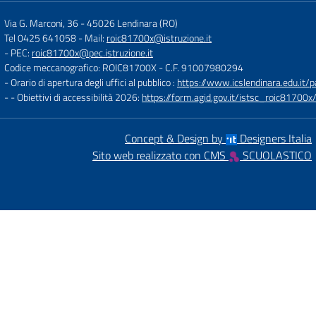
Via G. Marconi, 36
-
45026 Lendinara (RO)
Tel 0425 641058
- Mail:
roic81700x@istruzione.it
- PEC:
roic81700x@pec.istruzione.it
Codice meccanografico: ROIC81700X
- C.F. 91007980294
- Orario di apertura degli uffici al pubblico :
https://www.icslendinara.edu.it/
- - Obiettivi di accessibilità 2026:
https://form.agid.gov.it/istsc_roic81700x/
Concept & Design by
Designers Italia
Sito web realizzato con CMS
SCUOLASTICO