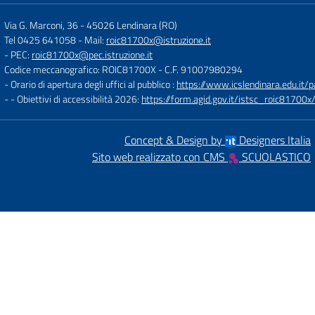
Via G. Marconi, 36
-
45026 Lendinara (RO)
Tel 0425 641058
- Mail:
roic81700x@istruzione.it
- PEC:
roic81700x@pec.istruzione.it
Codice meccanografico: ROIC81700X
- C.F. 91007980294
- Orario di apertura degli uffici al pubblico :
https://www.icslendinara.edu.it/
- - Obiettivi di accessibilità 2026:
https://form.agid.gov.it/istsc_roic81700x/
Concept & Design by
Designers Italia
Sito web realizzato con CMS
SCUOLASTICO