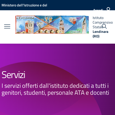
Vai ai contenuti
Vai al menu di navigazione
Vai al footer
Ministero dell'Istruzione e del
Istituto
Accedi
Comprensivo
Merito
Statale
Istituto
Lendinara
Comprensivo
(RO)
Statale
Lendinara
(RO)
Servizi
I servizi offerti dall'istituto dedicati a tutti i
genitori, studenti, personale ATA e docenti