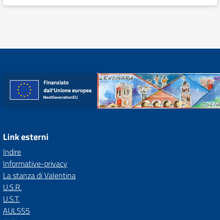
Link esterni
Indire
Informative-privacy
La stanza di Valentina
U.S.R.
U.S.T.
AULSS5