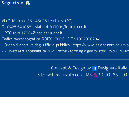
Seguici su:
Via G. Marconi, 36
-
45026 Lendinara (RO)
Tel 0425 641058
- Mail:
roic81700x@istruzione.it
- PEC:
roic81700x@pec.istruzione.it
Codice meccanografico: ROIC81700X
- C.F. 91007980294
- Orario di apertura degli uffici al pubblico :
https://www.icslendinara.edu.it/
- - Obiettivi di accessibilità 2026:
https://form.agid.gov.it/istsc_roic81700x/
Concept & Design by
Designers Italia
Sito web realizzato con CMS
SCUOLASTICO