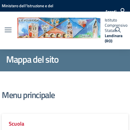
Vai ai contenuti
Vai al menu di navigazione
Vai al footer
Ministero dell'Istruzione e del
Istituto
Accedi
Comprensivo
Merito
Statale
Istituto
Lendinara
Comprensivo
(RO)
Statale
Lendinara
(RO)
Mappa del sito
Menu principale
Scuola