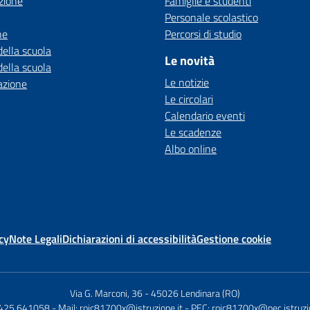
zione
Famiglie e studenti
Personale scolastico
ne
Percorsi di studio
della scuola
Le novità
della scuola
Le notizie
azione
Le circolari
Calendario eventi
Le scadenze
Albo online
cy
Note Legali
Dichiarazioni di accessibilità
Gestione cookie
Via G. Marconi, 36
-
45026 Lendinara (RO)
0425 641058
- Mail:
roic81700x@istruzione.it
- PEC:
roic81700x@pec.istruzio