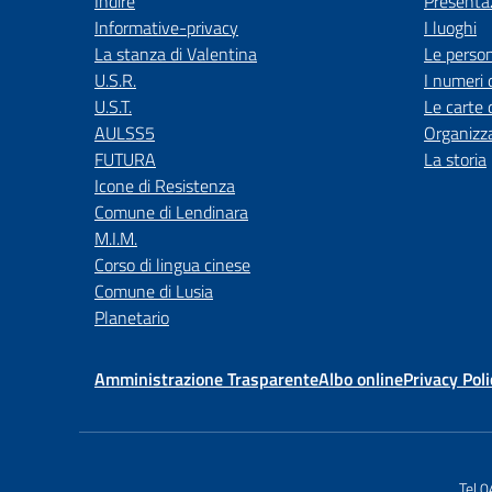
Indire
Presenta
Informative-privacy
I luoghi
La stanza di Valentina
Le perso
U.S.R.
I numeri 
U.S.T.
Le carte 
AULSS5
Organizz
FUTURA
La storia
Icone di Resistenza
Comune di Lendinara
M.I.M.
Corso di lingua cinese
Comune di Lusia
Planetario
Amministrazione Trasparente
Albo online
Privacy Poli
Tel 