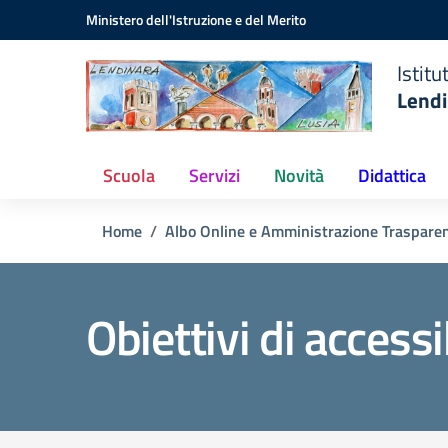
Istituto
Vai ai contenuti
Vai al menu di navigazione
Vai al footer
Ministero dell'Istruzione e del Merito
Comprensivo
Statale
Istit
Lendinara
Lendi
(RO)
Scuola
Servizi
Novità
Didattica
Home
Albo Online e Amministrazione Traspare
Obiettivi di accessi