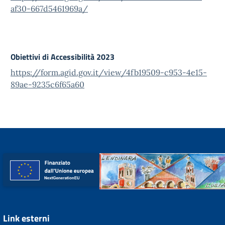
af30-667d5461969a/
Obiettivi di Accessibilità 2023
https://form.agid.gov.it/view/4fb19509-c953-4e15-
89ae-9235c6f65a60
Link esterni