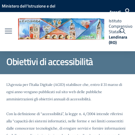
Vai ai contenuti
Vai al menu di navigazione
Vai al footer
Ministero dell'Istruzione e del
Istituto
Accedi
Comprensivo
Merito
Statale
Istituto
Lendinara
Comprensivo
(RO)
Statale
Lendinara
(RO)
Obiettivi di accessibilità
L’Agenzia per l’Italia Digitale (AGID) stabilisce che, entro il 31 marzo di
ogni anno vengano pubblicati sul sito web delle pubbliche
amministrazioni gli obiettivi annuali di accessibilità.
Con la definizione di “accessibilità”, la legge n. 4/2004 intende riferirsi
alla “capacità dei sistemi informatici, nelle forme e nei limiti consentiti
dalle conoscenze tecnologiche, di erogare servizi e fornire informazioni