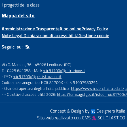
I progetti delle classi
Mappa del sito
Amministrazione Trasparente
Albo online
Privacy Policy
Note Legali
Dichiarazioni di accessibilità
Gestione cookie
Seguici su:
Via G. Marconi, 36
-
45026 Lendinara (RO)
Tel 0425 641058
- Mail:
roic81700x@istruzione.it
- PEC:
roic81700x@pec.istruzione.it
Codice meccanografico: ROIC81700X
- C.F. 91007980294
- Orario di apertura degli uffici al pubblico :
https://www.icslendinara.edu.it/
- - Obiettivi di accessibilità 2026:
https://form.agid.gov.it/istsc_roic81700x/
Concept & Design by
Designers Italia
Sito web realizzato con CMS
SCUOLASTICO