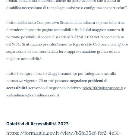
fruibili, senza discriminazioni, anche da parte di coloro che a causa di
disabilità necessitano di tecnologie assistive o configurazioni particolari”.
Il sito dell’Istituto Comprensivo Staatale di Lendinara si pone l’obiettivo
di rendere le proprie pagine accessibili e fruibili dal maggior numero di
persone possibile. Il codice è standard XHTML 1.0 Strict raccomandato
dal W3C. Si utilizzano prevalentemente fogli di stile CSS per una migliore
separazione dei contenuti dalla loro rappresentazione grafica ed una
migliore accessibilità.
Il sito è sempre in corso di aggiornamento per l’adeguamento alla
normativa vigente. Gli utenti possono
segnalare problemi di
accessibilità
scrivendo al seguendo indirizzo:
roic81700x@istruzione.it
o
icslendinara@icslendinara.edu.it
Obiettivi di Accessibilità 2023
https://form.agid.gov.it/view/b5fd35ef-fef2-4e31-