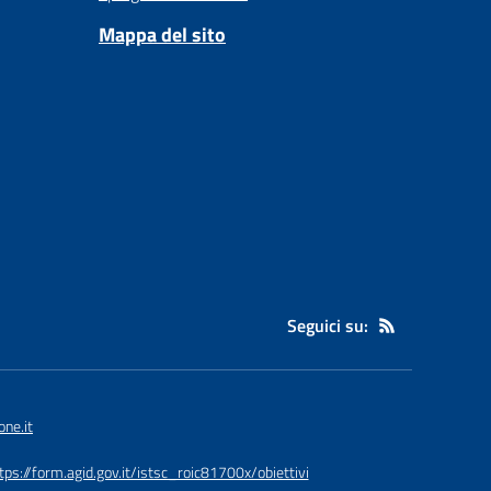
Mappa del sito
Seguici su:
ne.it
tps://form.agid.gov.it/istsc_roic81700x/obiettivi