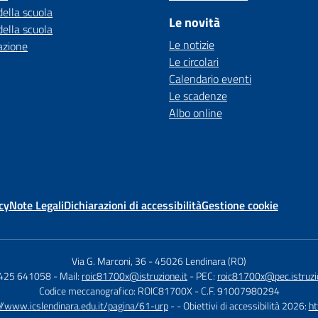
della scuola
Le novità
della scuola
Le notizie
azione
Le circolari
Calendario eventi
Le scadenze
Albo online
cy
Note Legali
Dichiarazioni di accessibilità
Gestione cookie
Via G. Marconi, 36
-
45026 Lendinara (RO)
0425 641058
- Mail:
roic81700x@istruzione.it
- PEC:
roic81700x@pec.istruzio
Codice meccanografico: ROIC81700X
- C.F. 91007980294
//www.icslendinara.edu.it/pagina/61-urp
- - Obiettivi di accessibilità 2026:
ht