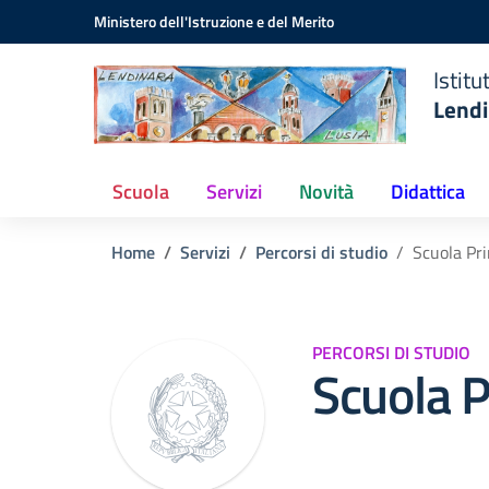
Istituto
Vai ai contenuti
Vai al menu di navigazione
Vai al footer
Ministero dell'Istruzione e del Merito
Comprensivo
Statale
Istit
Lendinara
Lendi
(RO)
Scuola
Servizi
Novità
Didattica
Home
Servizi
Percorsi di studio
Scuola Pr
PERCORSI DI STUDIO
Scuola P