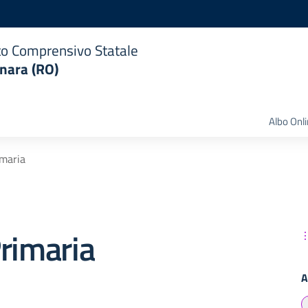
uto Comprensivo Statale
nara (RO)
Albo Onl
imaria
rimaria
A