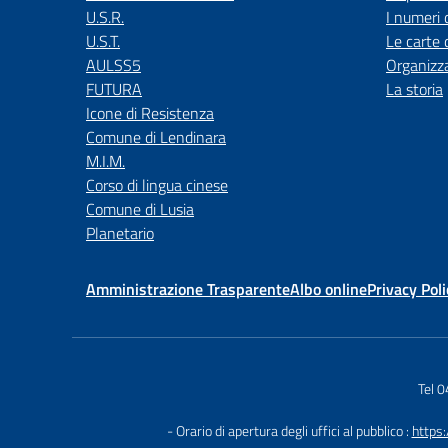
U.S.R.
I numeri 
U.S.T.
Le carte 
AULSS5
Organizz
FUTURA
La storia
Icone di Resistenza
Comune di Lendinara
M.I.M.
Corso di lingua cinese
Comune di Lusia
Planetario
Amministrazione Trasparente
Albo online
Privacy Poli
Tel 
- Orario di apertura degli uffici al pubblico :
https: