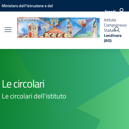
Vai ai contenuti
Vai al menu di navigazione
Vai al footer
Ministero dell'Istruzione e del
Istituto
Accedi
Comprensivo
Merito
Statale
Istituto
Lendinara
Comprensivo
(RO)
Statale
Lendinara
(RO)
Le circolari
Le circolari dell'istituto