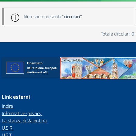
Non sono presenti "
circolari
".
Totale circolari: 0
Link esterni
Indire
Informative-privacy
La stanza di Valentina
U.S.R.
U.S.T.