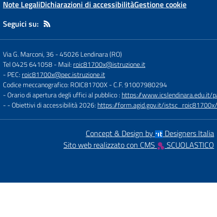
Note Legali
Dichiarazioni di accessibilità
Gestione cookie
Seguici su:
Via G. Marconi, 36
-
45026 Lendinara (RO)
Tel 0425 641058
- Mail:
roic81700x@istruzione.it
- PEC:
roic81700x@pec.istruzione.it
Codice meccanografico: ROIC81700X
- C.F. 91007980294
- Orario di apertura degli uffici al pubblico :
https://www.icslendinara.edu.it/
- - Obiettivi di accessibilità 2026:
https://form.agid.gov.it/istsc_roic81700x/
Concept & Design by
Designers Italia
Sito web realizzato con CMS
SCUOLASTICO