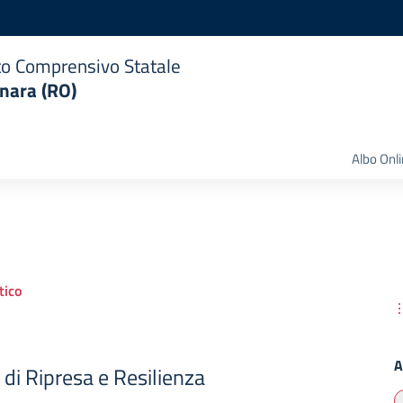
uto Comprensivo Statale
nara (RO)
Albo Onl
ico
A
di Ripresa e Resilienza