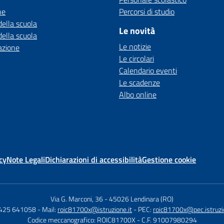
ne
Percorsi di studio
della scuola
Le novità
della scuola
Le notizie
azione
Le circolari
Calendario eventi
Le scadenze
Albo online
cy
Note Legali
Dichiarazioni di accessibilità
Gestione cookie
Via G. Marconi, 36
-
45026 Lendinara (RO)
0425 641058
- Mail:
roic81700x@istruzione.it
- PEC:
roic81700x@pec.istruzio
Codice meccanografico: ROIC81700X
- C.F. 91007980294