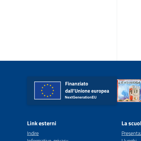
Link esterni
La scuo
Indire
Presenta
Informative-privacy
I luoghi