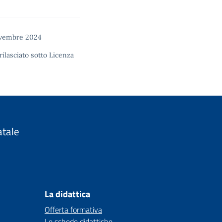
ovembre 2024
rilasciato sotto
Licenza
atale
La didattica
Offerta formativa
Le schede didattiche