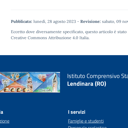
Pubblicato:
lunedì, 28 agosto 2023
-
Revisione:
sabato, 09 n
Eccetto dove diversamente specificato, questo articolo è stato 
Creative Commons Attribuzione 4.0
Italia.
Istituto Comprensivo St
Lendinara (RO)
la
I servizi
zione
Famiglie e studenti
Personale scolastico