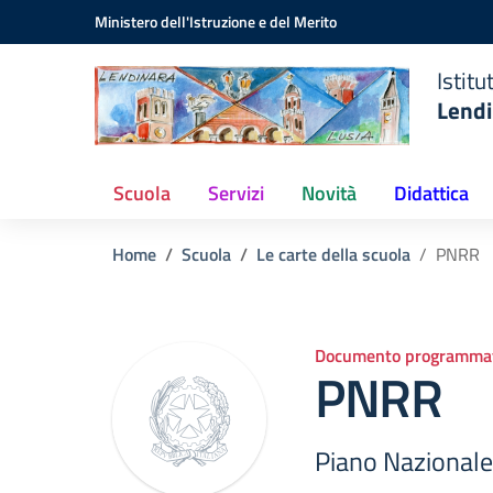
Istituto
Vai ai contenuti
Vai al menu di navigazione
Vai al footer
Ministero dell'Istruzione e del Merito
Comprensivo
Statale
Istit
Lendinara
Lendi
(RO)
Scuola
Servizi
Novità
Didattica
Home
Scuola
Le carte della scuola
PNRR
Documento programmat
PNRR
Piano Nazionale 