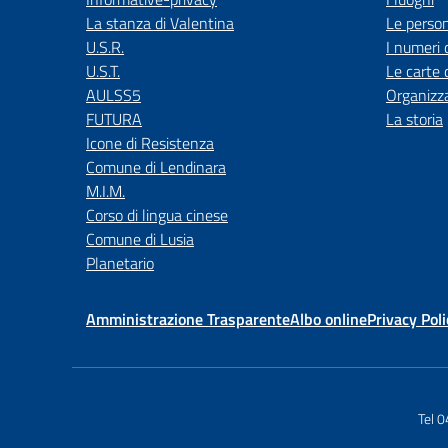
La stanza di Valentina
Le perso
U.S.R.
I numeri 
U.S.T.
Le carte 
AULSS5
Organizz
FUTURA
La storia
Icone di Resistenza
Comune di Lendinara
M.I.M.
Corso di lingua cinese
Comune di Lusia
Planetario
Amministrazione Trasparente
Albo online
Privacy Poli
Tel 