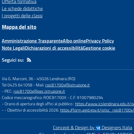
Offerta formativa
Le schede didattiche
I progetti delle classi
Mappa del sito
Amministrazione Trasparente
Albo online
Privacy Policy
Note Legali
Dichiarazioni di accessibilità
Gestione cookie
Seguici su:
Via G. Marconi, 36
-
45026 Lendinara (RO)
Tel 0425 641058
- Mail:
roic81700x@istruzione.it
- PEC:
roic81700x@pec.istruzione.it
Codice meccanografico: ROIC81700X
- C.F. 91007980294
- Orario di apertura degli uffici al pubblico :
https://www.icslendinara.edu.it/
- - Obiettivi di accessibilità 2026:
https://form.agid.gov.it/istsc_roic81700x/
Concept & Design by
Designers Italia