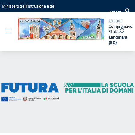
Vai ai contenuti
Vai al menu di navigazione
Vai al footer
Ministero dell'Istruzione e del
Istituto
Accedi
Comprensivo
Merito
Statale
Istituto
Lendinara
Comprensivo
(RO)
Statale
Lendinara
(RO)