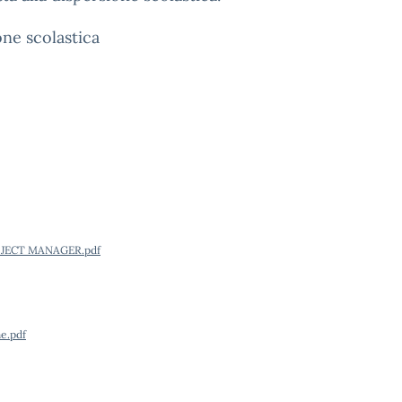
one scolastica
JECT MANAGER.pdf
e.pdf