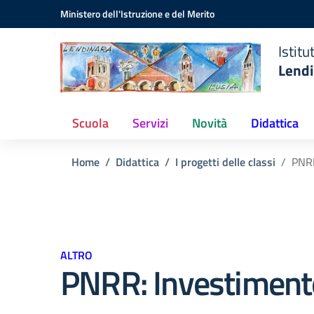
Istituto
Vai ai contenuti
Vai al menu di navigazione
Vai al footer
Ministero dell'Istruzione e del Merito
Comprensivo
Statale
Istit
Lendinara
Lendi
(RO)
Scuola
Servizi
Novità
Didattica
Home
Didattica
I progetti delle classi
PNRR
ALTRO
PNRR: Investimento