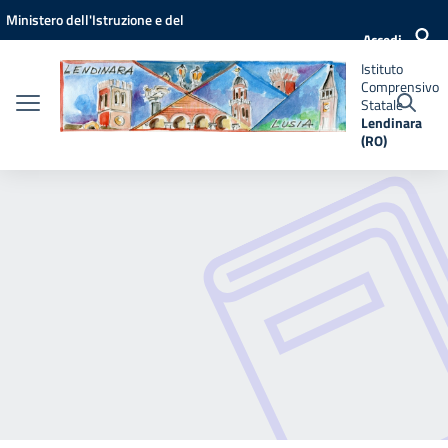
Vai ai contenuti
Vai al menu di navigazione
Vai al footer
Ministero dell'Istruzione e del
Istituto
Accedi
Comprensivo
Merito
Statale
Istituto
Lendinara
Comprensivo
(RO)
Statale
Lendinara
(RO)