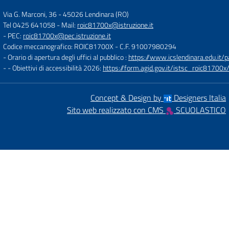
Via G. Marconi, 36
-
45026 Lendinara (RO)
Tel 0425 641058
- Mail:
roic81700x@istruzione.it
- PEC:
roic81700x@pec.istruzione.it
Codice meccanografico: ROIC81700X
- C.F. 91007980294
- Orario di apertura degli uffici al pubblico :
https://www.icslendinara.edu.it/
- - Obiettivi di accessibilità 2026:
https://form.agid.gov.it/istsc_roic81700x/
Concept & Design by
Designers Italia
Sito web realizzato con CMS
SCUOLASTICO