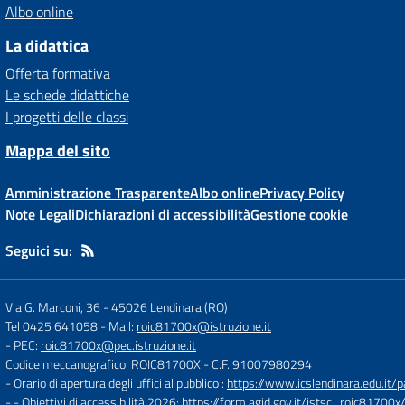
Albo online
La didattica
Offerta formativa
Le schede didattiche
I progetti delle classi
Mappa del sito
Amministrazione Trasparente
Albo online
Privacy Policy
Note Legali
Dichiarazioni di accessibilità
Gestione cookie
Seguici su:
Via G. Marconi, 36
-
45026 Lendinara (RO)
Tel 0425 641058
- Mail:
roic81700x@istruzione.it
- PEC:
roic81700x@pec.istruzione.it
Codice meccanografico: ROIC81700X
- C.F. 91007980294
- Orario di apertura degli uffici al pubblico :
https://www.icslendinara.edu.it/
- - Obiettivi di accessibilità 2026:
https://form.agid.gov.it/istsc_roic81700x/