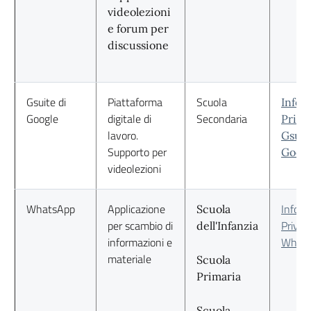
videolezioni
e forum per
discussione
Gsuite di
Piattaforma
Scuola
Infor
Google
digitale di
Secondaria
Priva
lavoro.
Gsuit
Supporto per
Goog
videolezioni
WhatsApp
Applicazione
Inform
Scuola
per scambio di
Privac
dell'Infanzia
informazioni e
Whats
materiale
Scuola
Primaria
Scuola