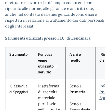
effettuare e favorire la più ampia comprensione
riguardo alle norme, alle garanzie e ai diritti che,
anche nel contesto dell’emergenza, devono essere
rispettati in relazione al trattamento dei dati personali
degli interessati.
Strumenti utilizzati presso l'I.C. di Lendinara:
Strumento
Per cosa
A chi è
Risor
viene
rivolto
dispon
utilizzato il
servizio
ClasseViva
Piattaforma
Scuola
Infor
di Spaggiari
di raccolta
Primaria
Priva
materiale
Spagg
per l'invio
Scuola
agli alunni e
Secondaria