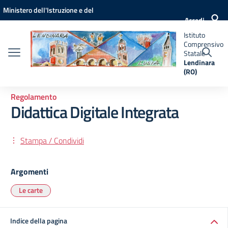
Vai ai contenuti
Vai al menu di navigazione
Vai al footer
Ministero dell'Istruzione e del
Istituto
Accedi
Comprensivo
Merito
Statale
Istituto
Lendinara
Comprensivo
(RO)
Statale
Lendinara
(RO)
Regolamento
Didattica Digitale Integrata
Stampa / Condividi
Argomenti
Le carte
Indice della pagina