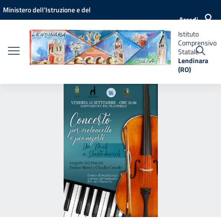
Vai ai contenuti
Vai al menu di navigazione
Vai al footer
Ministero dell'Istruzione e del
Istituto
Accedi
Comprensivo
Merito
Statale
Istituto
Lendinara
Comprensivo
(RO)
Statale
Lendinara
(RO)