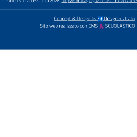
- - Obiettivi di accessibilità 2026:
https://form.agid.gov.it/istsc_roic81700x/
Concept & Design by
Designers Italia
Sito web realizzato con CMS
SCUOLASTICO