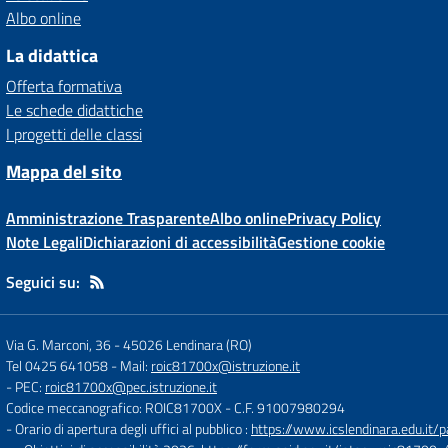
Albo online
La didattica
Offerta formativa
Le schede didattiche
I progetti delle classi
Mappa del sito
Amministrazione Trasparente
Albo online
Privacy Policy
Note Legali
Dichiarazioni di accessibilità
Gestione cookie
Seguici su:
Via G. Marconi, 36
-
45026 Lendinara (RO)
Tel 0425 641058
- Mail:
roic81700x@istruzione.it
- PEC:
roic81700x@pec.istruzione.it
Codice meccanografico: ROIC81700X
- C.F. 91007980294
- Orario di apertura degli uffici al pubblico :
https://www.icslendinara.edu.it/