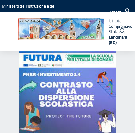
Vai ai contenuti
Vai al menu di navigazione
Vai al footer
Ministero dell'Istruzione e del
Istituto
Accedi
Comprensivo
Merito
Statale
Istituto
Lendinara
Comprensivo
(RO)
Statale
Lendinara
(RO)