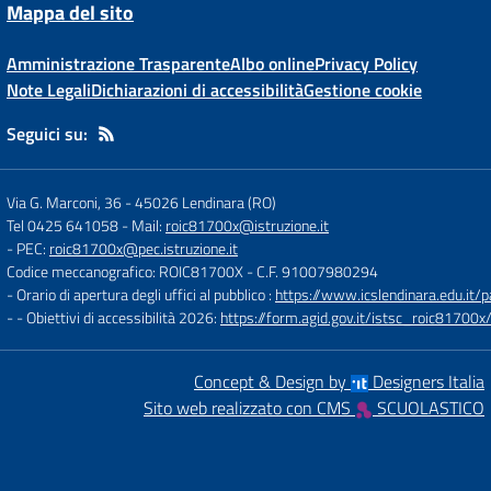
Mappa del sito
Amministrazione Trasparente
Albo online
Privacy Policy
Note Legali
Dichiarazioni di accessibilità
Gestione cookie
Seguici su:
Via G. Marconi, 36
-
45026 Lendinara (RO)
Tel 0425 641058
- Mail:
roic81700x@istruzione.it
- PEC:
roic81700x@pec.istruzione.it
Codice meccanografico: ROIC81700X
- C.F. 91007980294
- Orario di apertura degli uffici al pubblico :
https://www.icslendinara.edu.it/
- - Obiettivi di accessibilità 2026:
https://form.agid.gov.it/istsc_roic81700x/
Concept & Design by
Designers Italia
Sito web realizzato con CMS
SCUOLASTICO