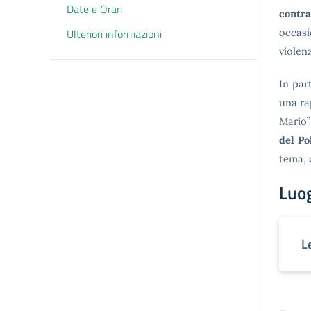
Date e Orari
contra
Ulteriori informazioni
occasi
violen
In par
una ra
Mario”
del Po
tema, 
Luo
L