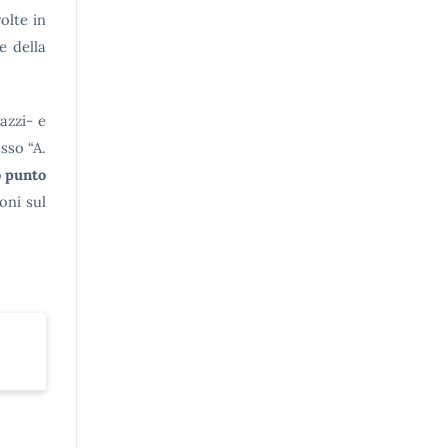
volte in
e della
azzi- e
sso “A.
 punto
oni sul