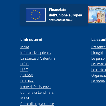
Link esterni
La scuo
Indire
Presenta
Informative-privacy
I luoghi
La stanza di Valentina
Le perso
U.S.R.
I numeri 
U.S.T.
Le carte 
AULSS5
Organizz
FUTURA
La storia
Icone di Resistenza
Comune di Lendinara
M.I.M.
Corso di lingua cinese