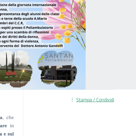
Stampa / Condividi
na
, che
zzare
in
a e sul