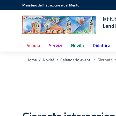
Istituto
Vai ai contenuti
Vai al menu di navigazione
Vai al footer
Ministero dell'Istruzione e del Merito
Comprensivo
Statale
Istit
Lendinara
Lendi
(RO)
Scuola
Servizi
Novità
Didattica
Home
Novità
Calendario eventi
Giornata i