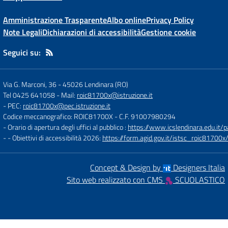
Amministrazione Trasparente
Albo online
Privacy Policy
Note Legali
Dichiarazioni di accessibilità
Gestione cookie
Seguici su:
Via G. Marconi, 36
-
45026 Lendinara (RO)
Tel 0425 641058
- Mail:
roic81700x@istruzione.it
- PEC:
roic81700x@pec.istruzione.it
Codice meccanografico: ROIC81700X
- C.F. 91007980294
- Orario di apertura degli uffici al pubblico :
https://www.icslendinara.edu.it/
- - Obiettivi di accessibilità 2026:
https://form.agid.gov.it/istsc_roic81700x/
Concept & Design by
Designers Italia
Sito web realizzato con CMS
SCUOLASTICO