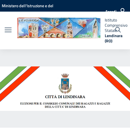
Vai ai contenuti
Vai al menu di navigazione
Vai al footer
Ministero dell'Istruzione e del
Istituto
Accedi
Comprensivo
Merito
Statale
Istituto
Lendinara
Comprensivo
(RO)
Statale
Lendinara
(RO)