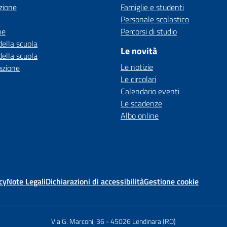
zione
Famiglie e studenti
Personale scolastico
ne
Percorsi di studio
della scuola
Le novità
della scuola
Le notizie
azione
Le circolari
Calendario eventi
Le scadenze
Albo online
cy
Note Legali
Dichiarazioni di accessibilità
Gestione cookie
Via G. Marconi, 36
-
45026 Lendinara (RO)