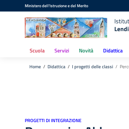
Istituto
Vai ai contenuti
Vai al menu di navigazione
Vai al footer
Ministero dell'Istruzione e del Merito
Comprensivo
Statale
Istit
Lendinara
Lendi
(RO)
Scuola
Servizi
Novità
Didattica
Home
Didattica
I progetti delle classi
Perc
PROGETTI DI INTEGRAZIONE