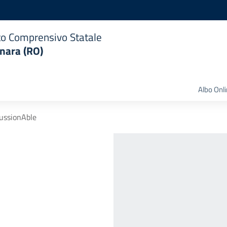
uto Comprensivo Statale
nara (RO)
Albo Onl
ussionAble