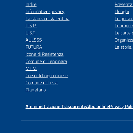
Indire
Presenta
Informative-privacy
I luoghi
La stanza di Valentina
Le perso
U.S.R.
I numeri 
U.S.T.
Le carte 
AULSS5
Organizz
FUTURA
La storia
Icone di Resistenza
Comune di Lendinara
M.I.M.
Corso di lingua cinese
Comune di Lusia
Planetario
Amministrazione Trasparente
Albo online
Privacy Poli