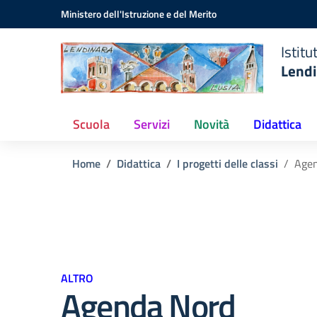
Istituto
Vai ai contenuti
Vai al menu di navigazione
Vai al footer
Ministero dell'Istruzione e del Merito
Comprensivo
Statale
Istit
Lendinara
Lendi
(RO)
Scuola
Servizi
Novità
Didattica
Home
Didattica
I progetti delle classi
Agen
ALTRO
Agenda Nord