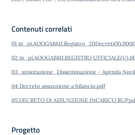
Contenuti correlati
01 m_pi.AOOGABMI.Registro_20Decreti(R).0000
02 m_pi.AOOGABMI.REGISTRO UFFICIALE(U).00
03_annotazione_Disseminazione - Agenda Nord
04 Decreto assunzione a bilancio.pdf
05.DECRETO DI ASSUNZIONE INCARICO RUP.pd
Progetto