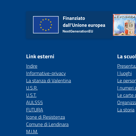
Link esterni
La scuo
Indire
Presenta
Informative-privacy
I luoghi
La stanza di Valentina
Le perso
U.S.R.
I numeri 
U.S.T.
Le carte 
AULSS5
Organizz
FUTURA
La storia
Icone di Resistenza
Comune di Lendinara
M.I.M.