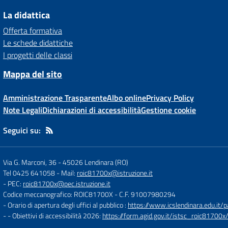
La didattica
Offerta formativa
Le schede didattiche
I progetti delle classi
Mappa del sito
Amministrazione Trasparente
Albo online
Privacy Policy
Note Legali
Dichiarazioni di accessibilità
Gestione cookie
Seguici su:
Via G. Marconi, 36
-
45026 Lendinara (RO)
Tel 0425 641058
- Mail:
roic81700x@istruzione.it
- PEC:
roic81700x@pec.istruzione.it
Codice meccanografico: ROIC81700X
- C.F. 91007980294
- Orario di apertura degli uffici al pubblico :
https://www.icslendinara.edu.it/
- - Obiettivi di accessibilità 2026:
https://form.agid.gov.it/istsc_roic81700x/