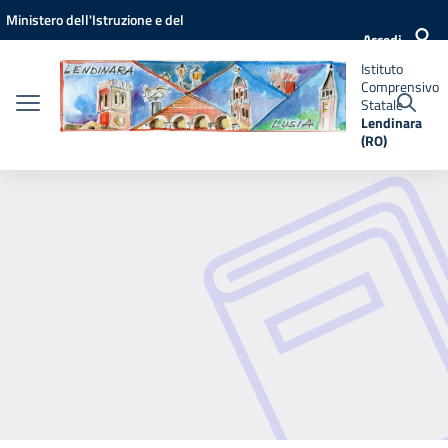
Vai ai contenuti
Vai al menu di navigazione
Vai al footer
Ministero dell'Istruzione e del
Istituto
Accedi
Comprensivo
Merito
Statale
Istituto
Lendinara
Comprensivo
(RO)
Statale
Lendinara
(RO)