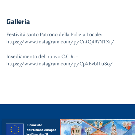
Galleria
Festività santo Patrono della Polizia Locale:
https://www.instagram.com/p/CntQ4R7NTXr/
Insediamento del nuovo C.C.R. =
https://www.instagram.com/p/CpXEvb1Lu8o/