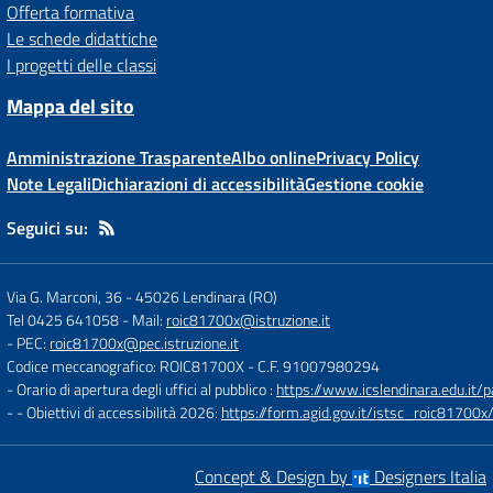
Offerta formativa
Le schede didattiche
I progetti delle classi
Mappa del sito
Amministrazione Trasparente
Albo online
Privacy Policy
Note Legali
Dichiarazioni di accessibilità
Gestione cookie
Seguici su:
Via G. Marconi, 36
-
45026 Lendinara (RO)
Tel 0425 641058
- Mail:
roic81700x@istruzione.it
- PEC:
roic81700x@pec.istruzione.it
Codice meccanografico: ROIC81700X
- C.F. 91007980294
- Orario di apertura degli uffici al pubblico :
https://www.icslendinara.edu.it/
- - Obiettivi di accessibilità 2026:
https://form.agid.gov.it/istsc_roic81700x/
Concept & Design by
Designers Italia