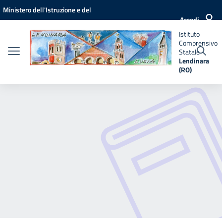
Vai ai contenuti
Vai al menu di navigazione
Vai al footer
Ministero dell'Istruzione e del
Istituto
Accedi
Comprensivo
Merito
Statale
Istituto
Lendinara
Comprensivo
(RO)
Statale
Lendinara
(RO)