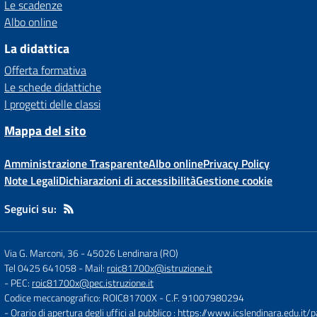
Le scadenze
Albo online
La didattica
Offerta formativa
Le schede didattiche
I progetti delle classi
Mappa del sito
Amministrazione Trasparente
Albo online
Privacy Policy
Note Legali
Dichiarazioni di accessibilità
Gestione cookie
Seguici su:
Via G. Marconi, 36
-
45026 Lendinara (RO)
Tel 0425 641058
- Mail:
roic81700x@istruzione.it
- PEC:
roic81700x@pec.istruzione.it
Codice meccanografico: ROIC81700X
- C.F. 91007980294
- Orario di apertura degli uffici al pubblico :
https://www.icslendinara.edu.it/