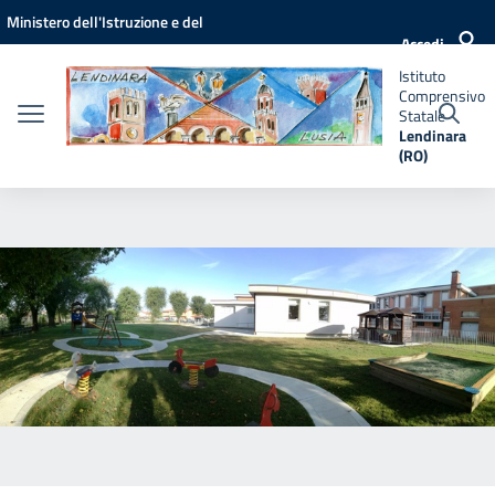
Vai ai contenuti
Vai al menu di navigazione
Vai al footer
Ministero dell'Istruzione e del
Istituto
Accedi
Comprensivo
Merito
Statale
Istituto
Lendinara
Comprensivo
(RO)
Statale
Lendinara
(RO)