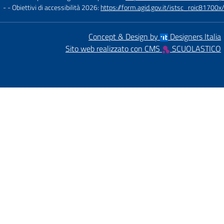
- - Obiettivi di accessibilità 2026:
https://form.agid.gov.it/istsc_roic81700x/
Concept & Design by
Designers Italia
Sito web realizzato con CMS
SCUOLASTICO