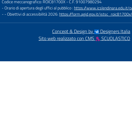
Codice meccanografico: ROIC81700X
- C.F. 91007980294
- Orario di apertura degli uffici al pubblico :
https://www.icslendinara.edu.it/
- - Obiettivi di accessibilità 2026:
https://form.agid.gov.it/istsc_roic81700x/
Concept & Design by
Designers Italia
Sito web realizzato con CMS
SCUOLASTICO