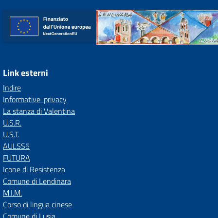
Link esterni
Indire
Informative-privacy
La stanza di Valentina
U.S.R.
U.S.T.
AULSS5
FUTURA
Icone di Resistenza
Comune di Lendinara
M.I.M.
Corso di lingua cinese
Comune di Lusia