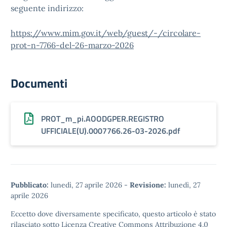
seguente indirizzo:
https://www.mim.gov.it/web/guest/-/circolare-
prot-n-7766-del-26-marzo-2026
Documenti
PROT_m_pi.AOODGPER.REGISTRO
UFFICIALE(U).0007766.26-03-2026.pdf
Pubblicato:
lunedì, 27 aprile 2026
-
Revisione:
lunedì, 27
aprile 2026
Eccetto dove diversamente specificato, questo articolo è stato
rilasciato sotto
Licenza Creative Commons Attribuzione 4.0