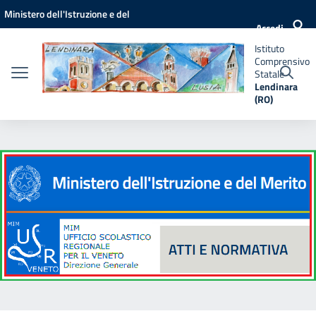
Vai ai contenuti
Vai al menu di navigazione
Vai al footer
Ministero dell'Istruzione e del
Istituto
Accedi
Comprensivo
Merito
Statale
Istituto
Lendinara
Comprensivo
(RO)
Statale
Lendinara
(RO)