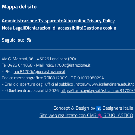
Mappa del sito
Amministrazione Trasparente
Albo online
Privacy Policy
Note Legali
Dichiarazioni di accessibilità
Gestione cookie
Seguici su:
Via G. Marconi, 36
-
45026 Lendinara (RO)
Tel 0425 641058
- Mail:
roic81700x@istruzione.it
- PEC:
roic81700x@pec.istruzione.it
Codice meccanografico: ROIC81700X
- C.F. 91007980294
- Orario di apertura degli uffici al pubblico :
https://www.icslendinara.edu.it/
- - Obiettivi di accessibilità 2026:
https://form.agid.gov.it/istsc_roic81700x/
Concept & Design by
Designers Italia
Sito web realizzato con CMS
SCUOLASTICO