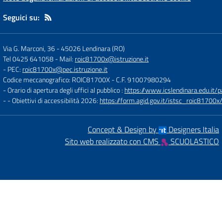
Seguici su:
Via G. Marconi, 36
-
45026 Lendinara (RO)
Tel 0425 641058
- Mail:
roic81700x@istruzione.it
- PEC:
roic81700x@pec.istruzione.it
Codice meccanografico: ROIC81700X
- C.F. 91007980294
- Orario di apertura degli uffici al pubblico :
https://www.icslendinara.edu.it/
- - Obiettivi di accessibilità 2026:
https://form.agid.gov.it/istsc_roic81700x/
Concept & Design by
Designers Italia
Sito web realizzato con CMS
SCUOLASTICO