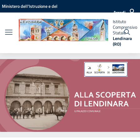
Vai ai contenuti
Vai al menu di navigazione
Vai al footer
Ministero dell'Istruzione e del
Istituto
Accedi
Comprensivo
Merito
Statale
Istituto
Lendinara
Comprensivo
(RO)
Statale
Lendinara
(RO)