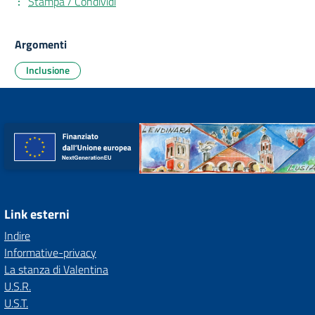
Stampa / Condividi
Argomenti
Inclusione
Link esterni
Indire
Informative-privacy
La stanza di Valentina
U.S.R.
U.S.T.