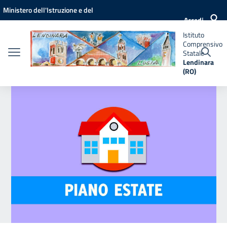
Vai ai contenuti
Vai al menu di navigazione
Vai al footer
Ministero dell'Istruzione e del
Istituto
Accedi
Comprensivo
Merito
Statale
Istituto
Lendinara
Comprensivo
(RO)
Statale
Lendinara
(RO)