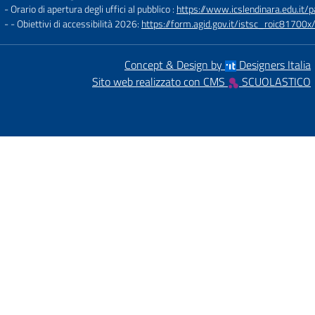
- Orario di apertura degli uffici al pubblico :
https://www.icslendinara.edu.it/
- - Obiettivi di accessibilità 2026:
https://form.agid.gov.it/istsc_roic81700x/
Concept & Design by
Designers Italia
Sito web realizzato con CMS
SCUOLASTICO