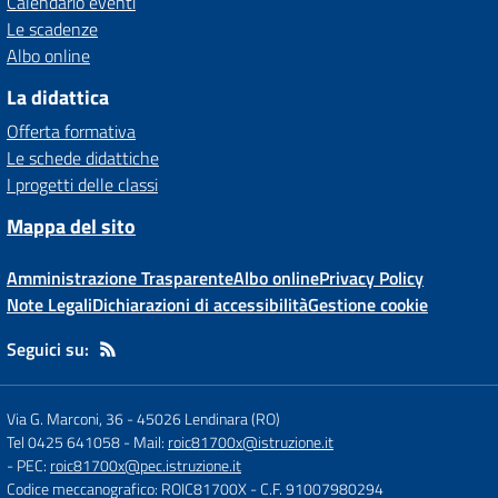
Calendario eventi
Le scadenze
Albo online
La didattica
Offerta formativa
Le schede didattiche
I progetti delle classi
Mappa del sito
Amministrazione Trasparente
Albo online
Privacy Policy
Note Legali
Dichiarazioni di accessibilità
Gestione cookie
Seguici su:
Via G. Marconi, 36
-
45026 Lendinara (RO)
Tel 0425 641058
- Mail:
roic81700x@istruzione.it
- PEC:
roic81700x@pec.istruzione.it
Codice meccanografico: ROIC81700X
- C.F. 91007980294