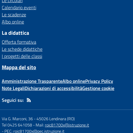
Le circolari
Calendario eventi
Le scadenze
Albo online
La didattica
Offerta formativa
Le schede didattiche
I progetti delle classi
Mappa del sito
Amministrazione Trasparente
Albo online
Privacy Policy
Note Legali
Dichiarazioni di accessibilità
Gestione cookie
Seguici su:
Via G. Marconi, 36
-
45026 Lendinara (RO)
Tel 0425 641058
- Mail:
roic81700x@istruzione.it
- PEC:
roic81700x@pec.istruzione.it