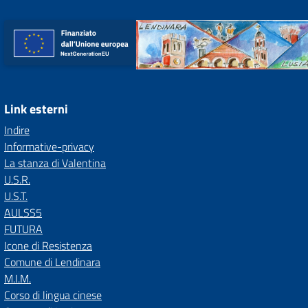
Link esterni
Indire
Informative-privacy
La stanza di Valentina
U.S.R.
U.S.T.
AULSS5
FUTURA
Icone di Resistenza
Comune di Lendinara
M.I.M.
Corso di lingua cinese