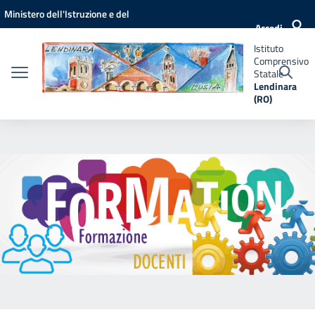
Vai ai contenuti
Vai al menu di navigazione
Vai al footer
Ministero dell'Istruzione e del
Istituto
Accedi
Comprensivo
Merito
Statale
Istituto
Lendinara
Comprensivo
(RO)
Statale
Lendinara
(RO)