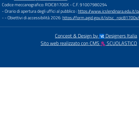
Codice meccanografico: ROIC81700X
- C.F. 91007980294
- Orario di apertura degli uffici al pubblico :
https://www.icslendinara.edu.it/
- - Obiettivi di accessibilità 2026:
https://form.agid.gov.it/istsc_roic81700x/
Concept & Design by
Designers Italia
Sito web realizzato con CMS
SCUOLASTICO