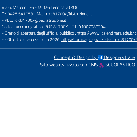
Via G. Marconi, 36
-
45026 Lendinara (RO)
Tel 0425 641058
- Mail:
roic81700x@istruzione.it
- PEC:
roic81700x@pec.istruzione.it
Codice meccanografico: ROIC81700X
- C.F. 91007980294
- Orario di apertura degli uffici al pubblico :
https://www.icslendinara.edu.it/
- - Obiettivi di accessibilità 2026:
https://form.agid.gov.it/istsc_roic81700x/
Concept & Design by
Designers Italia
Sito web realizzato con CMS
SCUOLASTICO