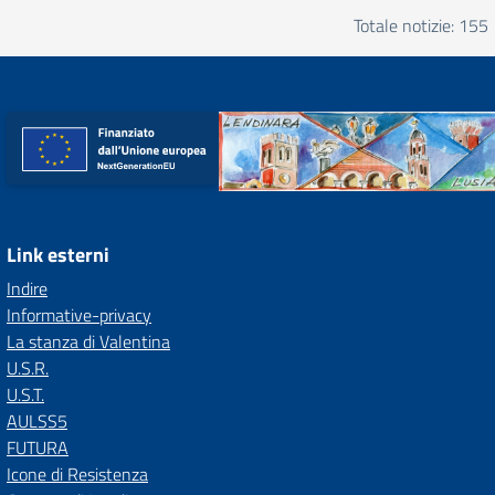
Totale notizie: 155
Link esterni
Indire
Informative-privacy
La stanza di Valentina
U.S.R.
U.S.T.
AULSS5
FUTURA
Icone di Resistenza