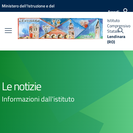
Vai ai contenuti
Vai al menu di navigazione
Vai al footer
Ministero dell'Istruzione e del
Istituto
Accedi
Comprensivo
Merito
Statale
Istituto
Lendinara
Comprensivo
(RO)
Statale
Lendinara
(RO)
Le notizie
Informazioni dall'istituto