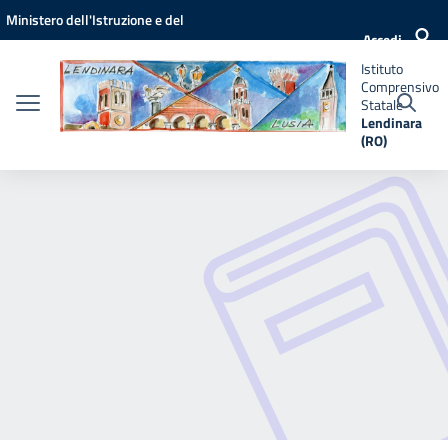
Vai ai contenuti
Vai al menu di navigazione
Vai al footer
Ministero dell'Istruzione e del
Istituto
Accedi
Comprensivo
Merito
Statale
Istituto
Lendinara
Comprensivo
(RO)
Statale
Lendinara
(RO)