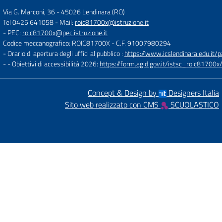
Via G. Marconi, 36
-
45026 Lendinara (RO)
Tel 0425 641058
- Mail:
roic81700x@istruzione.it
- PEC:
roic81700x@pec.istruzione.it
Codice meccanografico: ROIC81700X
- C.F. 91007980294
- Orario di apertura degli uffici al pubblico :
https://www.icslendinara.edu.it/
- - Obiettivi di accessibilità 2026:
https://form.agid.gov.it/istsc_roic81700x/
Concept & Design by
Designers Italia
Sito web realizzato con CMS
SCUOLASTICO