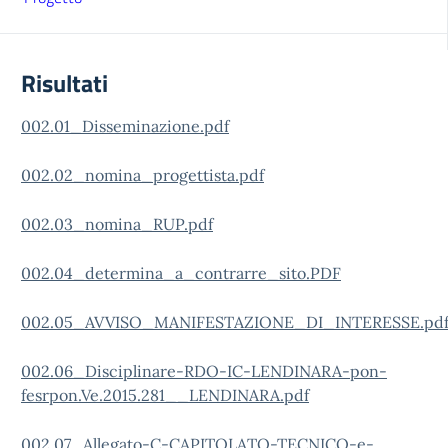
Risultati
002.01_Disseminazione.pdf
002.02_nomina_progettista.pdf
002.03_nomina_RUP.pdf
002.04_determina_a_contrarre_sito.PDF
002.05_AVVISO_MANIFESTAZIONE_DI_INTERESSE.pd
002.06_Disciplinare-RDO-IC-LENDINARA-pon-
fesrpon.Ve.2015.281__LENDINARA.pdf
002.07_Allegato-C-CAPITOLATO-TECNICO-e-