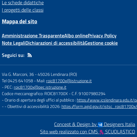
Le schede didattiche
I progetti delle classi
Mappa del sito
Amministrazione Trasparente
Albo online
Privacy Policy
Note Legali
Dichiarazioni di accessibilità
Gestione cookie
Seguici su:
Via G. Marconi, 36
-
45026 Lendinara (RO)
Tel 0425 641058
- Mail:
roic81700x@istruzione.it
- PEC:
roic81700x@pec.istruzione.it
Codice meccanografico: ROIC81700X
- C.F. 91007980294
- Orario di apertura degli uffici al pubblico :
https://www.icslendinara.edu.it/
- - Obiettivi di accessibilità 2026:
https://form.agid.gov.it/istsc_roic81700x/
Concept & Design by
Designers Italia
Sito web realizzato con CMS
SCUOLASTICO