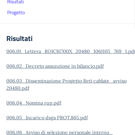
Risultati
Progetto
Risultati
006.01_Lettera_ROIC81700X_20480_1061105_769_1.pd
006.02_Decreto assunzione in bilancio.pdf
006.03_Disseminazione Progetto Reti cablate_avviso
20480.pdf
006.04_Nomina rup.pdf
006.05_Incarico dsga PROT.865.pdf
006.06_Avviso di selezione personale interno_