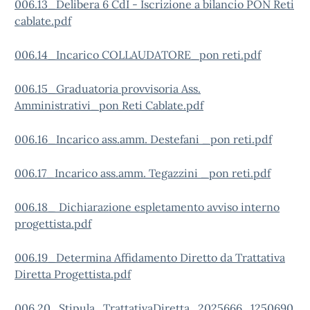
006.13_Delibera 6 CdI - Iscrizione a bilancio PON Reti
cablate.pdf
006.14_Incarico COLLAUDATORE_pon reti.pdf
006.15_Graduatoria provvisoria Ass.
Amministrativi_pon Reti Cablate.pdf
006.16_Incarico ass.amm. Destefani _pon reti.pdf
006.17_Incarico ass.amm. Tegazzini _pon reti.pdf
006.18_ Dichiarazione espletamento avviso interno
progettista.pdf
006.19_Determina Affidamento Diretto da Trattativa
Diretta Progettista.pdf
006.20_Stipula_TrattativaDiretta_2025666_1250690