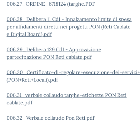
006.27_ORDINE_6718124 (targhe.PDF
006.28_Delibera 11 CdI - Innalzamento limite di spesa
per affidamenti diretti nei progetti PON (Reti Cablate
e Digital Board).pdf
006.29_Delibera 129 CdI - Approvazione
partecipazione PON Reti cablate.pdf
006.30_Certificato+di+regolare+esecuzione+dei+servizi
(PON+Reti+Locali).pdf
006.31_verbale collaudo targhe-etichette PON Reti
cablate.pdf
006.32_Verbale collaudo Pon Reti.pdf