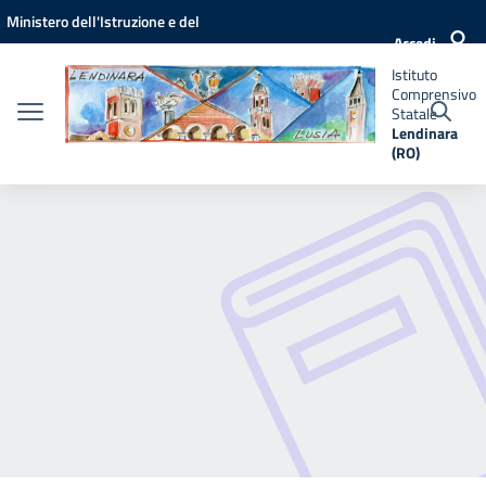
Vai ai contenuti
Vai al menu di navigazione
Vai al footer
Ministero dell'Istruzione e del
Istituto
Accedi
Comprensivo
Merito
Statale
Istituto
Lendinara
Comprensivo
(RO)
Statale
Lendinara
(RO)