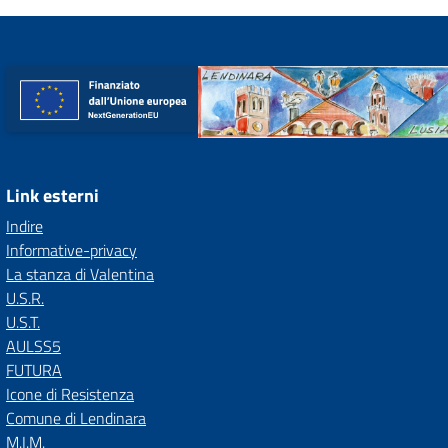
Link esterni
Indire
Informative-privacy
La stanza di Valentina
U.S.R.
U.S.T.
AULSS5
FUTURA
Icone di Resistenza
Comune di Lendinara
M.I.M.