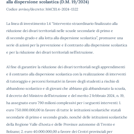
alla
dispersione scolastica (D.M. 19/2024)
Codice avviso/decreto
: M4C1I1.4-2024-1322
La linea di investimento 1.4 “Intervento straordinario finalizzato alla
riduzione dei divari territoriali nelle scuole secondarie di primo e
di
secondo grado e alla lotta alla dispersione scolastica”, promuove una
serie di azioni per la prevenzione e il contrasto alla dispersione
scolastica
e per la riduzione dei divari territoriali nell’istruzione.
Al fine di garantire
la riduzione dei divari territoriali negli apprendimenti
e il contrasto alla dispersione scolastica con la realizzazione di interventi
di
tutoraggio e percorsi formativi in favore degli studenti a rischio di
abbandono scolastico e di giovani che abbiano già abbandonato la
scuola,
il decreto del Ministro dell’istruzione e del merito 2 febbraio 2024, n. 19,
ha assegnato euro 790 milioni complessivi per i
seguenti interventi: 1.
euro 750.000.000,00 in favore di tutte le istituzioni scolastiche statali
secondarie di primo e secondo grado,
nonché delle istituzioni scolastiche
della Regione Valle d’Aosta e delle Province autonome di Trento e
Bolzano; 2. euro 40.000.000,00 a
favore dei Centri provinciali per