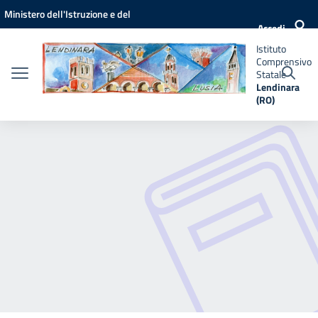
Vai ai contenuti
Vai al menu di navigazione
Vai al footer
Ministero dell'Istruzione e del
Istituto
Accedi
Comprensivo
Merito
Statale
Istituto
Lendinara
Comprensivo
(RO)
Statale
Lendinara
(RO)