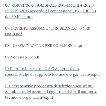
06. ROIC81700X-3956101-ACPROT-M4C1I1.4-2024-
1322-P-52015 accordo di concessione_PROT.10350
del 30.10.24.pdf
07. DECRETO ASSUNZIONE IN BILANCIO_PNRR
DM19.pdf
08. DISSEMINAZIONE PNRR D.M.19-2024.pdf
09.Nomina RUP.pdf
10.Decreto incarico al D.S.G.A. per attività
specialistiche di supporto tecnico e organizzativo.pdf
11.Decreto avvio procedura di selezione Assistenti
Amministrativi aventi ad oggetto attività di supporto
tecnico e organizzativo.pdf