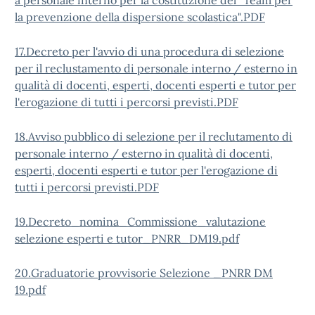
a personale interno per la costituzione del "Team per
la prevenzione della dispersione scolastica".PDF
17.Decreto per l'avvio di una procedura di selezione
per il reclustamento di personale interno / esterno in
qualità di docenti, esperti, docenti esperti e tutor per
l'erogazione di tutti i percorsi previsti.PDF
18.Avviso pubblico di selezione per il reclutamento di
personale interno / esterno in qualità di docenti,
esperti, docenti esperti e tutor per l'erogazione di
tutti i percorsi previsti.PDF
19.Decreto_nomina_Commissione_valutazione
selezione esperti e tutor_PNRR_DM19.pdf
20.Graduatorie provvisorie Selezione _PNRR DM
19.pdf