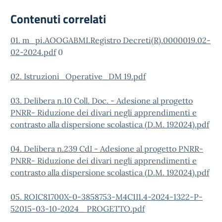
Contenuti correlati
01. m_pi.AOOGABMI.Registro Decreti(R).0000019.02-
02-2024.pdf
0
02. Istruzioni_Operative_DM 19.pdf
03. Delibera n.10 Coll. Doc. - Adesione al progetto
PNRR- Riduzione dei divari negli apprendimenti e
contrasto alla dispersione scolastica (D.M. 192024).pdf
04. Delibera n.239 CdI - Adesione al progetto PNRR-
PNRR- Riduzione dei divari negli apprendimenti e
contrasto alla dispersione scolastica (D.M. 192024).pdf
05. ROIC81700X-0-3858753-M4C1I1.4-2024-1322-P-
52015-03-10-2024_ PROGETTO.pdf